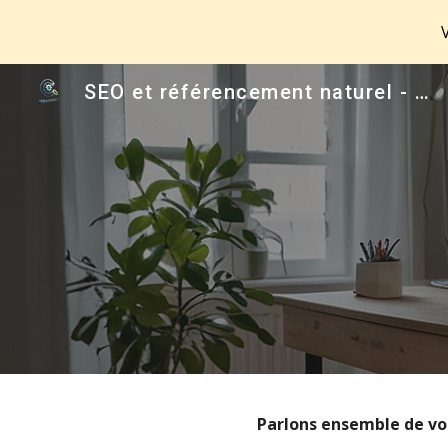
Sk
SEO et référencement naturel - Freelance spécialiste SEO local
Parlons ensemble de vo