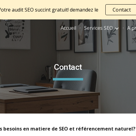
Votre audit SEO succint gratuit! demandez le
Contact
ip to main content
Skip to navigat
Accueil
Services SEO
A p
Contact
s besoins en matiere de SEO et référencement naturel? 